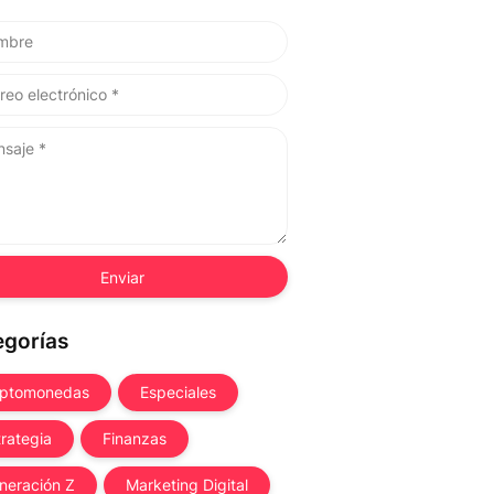
egorías
iptomonedas
Especiales
trategia
Finanzas
neración Z
Marketing Digital