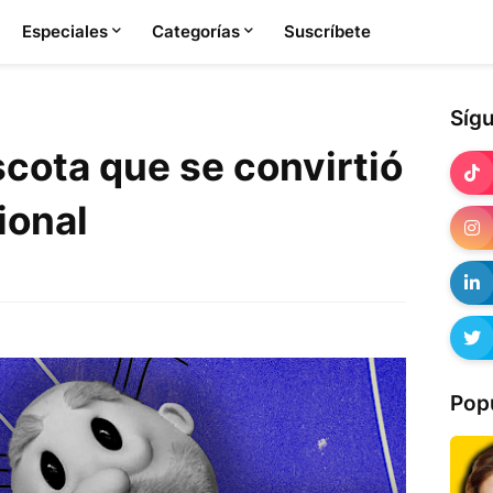
Especiales
Categorías
Suscríbete
Síg
scota que se convirtió
ional
Pop