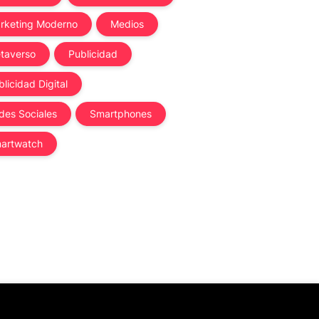
rketing Moderno
Medios
taverso
Publicidad
licidad Digital
des Sociales
Smartphones
artwatch