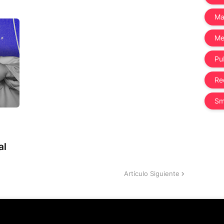
Ma
Me
Pub
Re
Sm
al
Artículo Siguiente