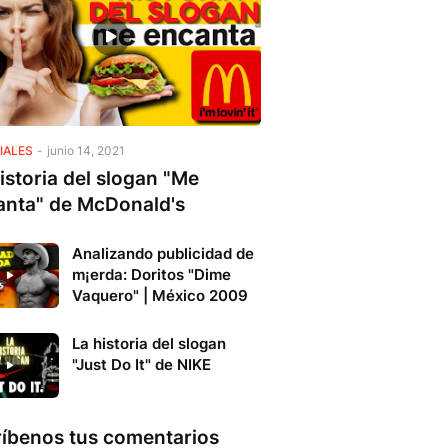
IALES
-
junio 14, 2021
istoria del slogan "Me
anta" de McDonald's
Analizando publicidad de
m¡erda: Doritos "Dime
Vaquero" | México 2009
La historia del slogan
"Just Do It" de NIKE
ríbenos tus comentarios