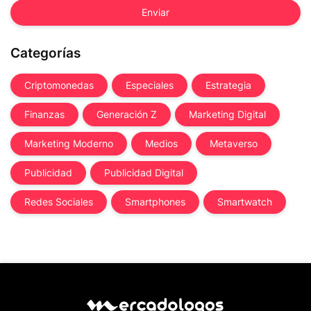
Categorías
Criptomonedas
Especiales
Estrategia
Finanzas
Generación Z
Marketing Digital
Marketing Moderno
Medios
Metaverso
Publicidad
Publicidad Digital
Redes Sociales
Smartphones
Smartwatch