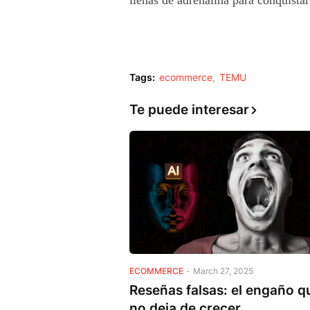
llenas de adrenalina para conquista
Tags:
ecommerce
TEMU
Te puede interesar
ECOMMERCE
-
March 27, 2025
Reseñas falsas: el engaño q
no deja de crecer