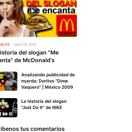
IALES
-
junio 14, 2021
istoria del slogan "Me
anta" de McDonald's
Analizando publicidad de
m¡erda: Doritos "Dime
Vaquero" | México 2009
La historia del slogan
"Just Do It" de NIKE
ríbenos tus comentarios