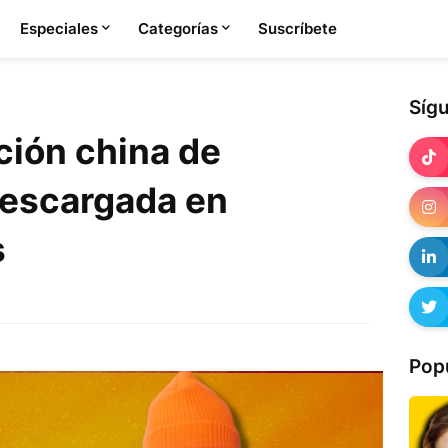
Especiales
Categorías
Suscríbete
Síg
ción china de
escargada en
s
Pop