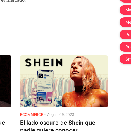
r el mercado.
Ma
Me
Pub
Re
Sm
ECOMMERCE
-
August 09, 2023
ue
El lado oscuro de Shein que
nadie quiere conocer