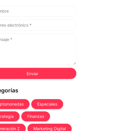
egorías
iptomonedas
Especiales
trategia
Finanzas
neración Z
Marketing Digital