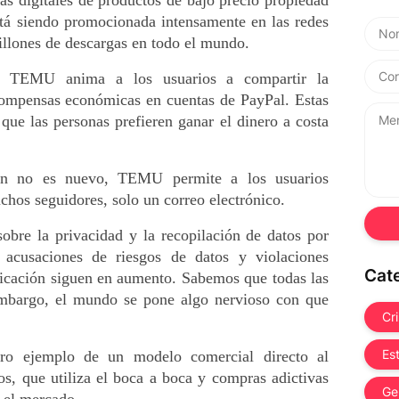
 digitales de productos de bajo precio propiedad 
tá siendo promocionada intensamente en las redes 
illones de descargas en todo el mundo.
g, TEMU anima a los usuarios a compartir la 
compensas económicas en cuentas de PayPal. Estas 
 que las personas prefieren ganar el dinero a costa 
ón no es nuevo, TEMU permite a los usuarios 
chos seguidores, solo un correo electrónico. 
bre la privacidad y la recopilación de datos por 
cusaciones de riesgos de datos y violaciones 
Cat
licación siguen en aumento. Sabemos que todas las 
 embargo, el mundo se pone algo nervioso con que 
Cr
Es
 ejemplo de un modelo comercial directo al 
s, que utiliza el boca a boca y compras adictivas 
Ge