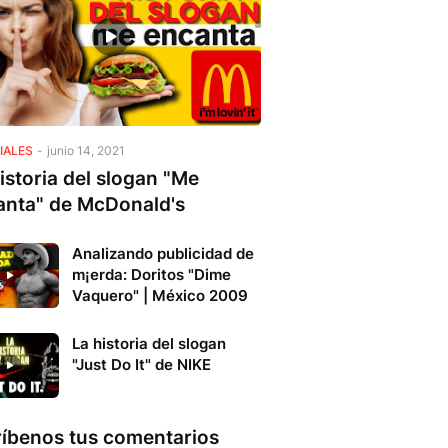
IALES
-
junio 14, 2021
istoria del slogan "Me
anta" de McDonald's
Analizando publicidad de
m¡erda: Doritos "Dime
Vaquero" | México 2009
La historia del slogan
"Just Do It" de NIKE
ríbenos tus comentarios