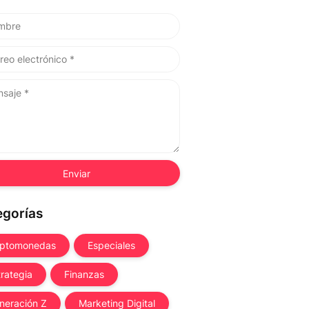
egorías
iptomonedas
Especiales
trategia
Finanzas
neración Z
Marketing Digital