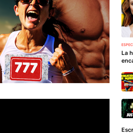
ESPEC
La h
enc
Esc