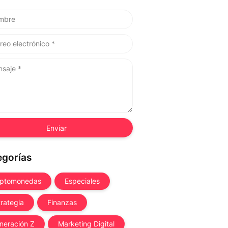
egorías
iptomonedas
Especiales
trategia
Finanzas
neración Z
Marketing Digital