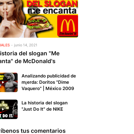
IALES
-
junio 14, 2021
istoria del slogan "Me
anta" de McDonald's
Analizando publicidad de
m¡erda: Doritos "Dime
Vaquero" | México 2009
La historia del slogan
"Just Do It" de NIKE
ríbenos tus comentarios