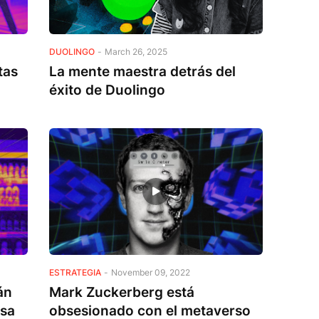
DUOLINGO
-
March 26, 2025
tas
La mente maestra detrás del
éxito de Duolingo
ESTRATEGIA
-
November 09, 2022
án
Mark Zuckerberg está
osa
obsesionado con el metaverso