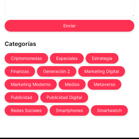
Categorías
Criptomonedas
Especiales
Estrategia
Finanzas
Generación Z
Marketing Digital
Marketing Moderno
Medios
Metaverso
Publicidad
Publicidad Digital
Redes Sociales
Smartphones
Smartwatch