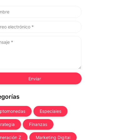
egorías
iptomonedas
Especiales
trategia
Finanzas
neración Z
Marketing Digital