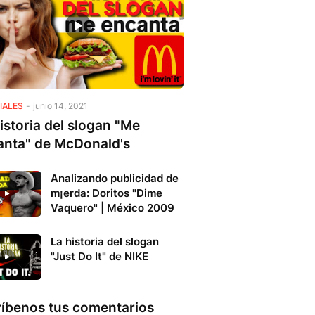
IALES
-
junio 14, 2021
istoria del slogan "Me
anta" de McDonald's
Analizando publicidad de
m¡erda: Doritos "Dime
Vaquero" | México 2009
La historia del slogan
"Just Do It" de NIKE
ríbenos tus comentarios