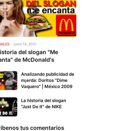
IALES
-
junio 14, 2021
istoria del slogan "Me
anta" de McDonald's
Analizando publicidad de
m¡erda: Doritos "Dime
Vaquero" | México 2009
La historia del slogan
"Just Do It" de NIKE
ríbenos tus comentarios