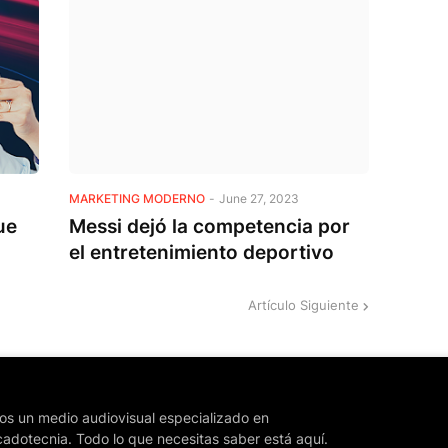
MARKETING MODERNO
-
June 27, 2023
ue
Messi dejó la competencia por
el entretenimiento deportivo
Artículo Siguiente
s un medio audiovisual especializado en
adotecnia. Todo lo que necesitas saber está aquí.