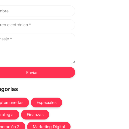
egorías
iptomonedas
Especiales
trategia
Finanzas
neración Z
Marketing Digital