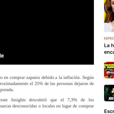
ESPEC
La h
enc
o en comprar zapatos debido a la inflación. Según 
proximadamente el 25% de las personas dejaron de 
mporada.
zrate Insights descubrió que el 7,3% de los 
arcas desconocidas o locales en lugar de comprar 
Esc