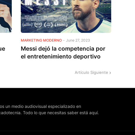
MARKETING MODERNO
-
June 27, 2023
ue
Messi dejó la competencia por
el entretenimiento deportivo
Artículo Siguiente
s un medio audiovisual especializado en
adotecnia. Todo lo que necesitas saber está aquí.