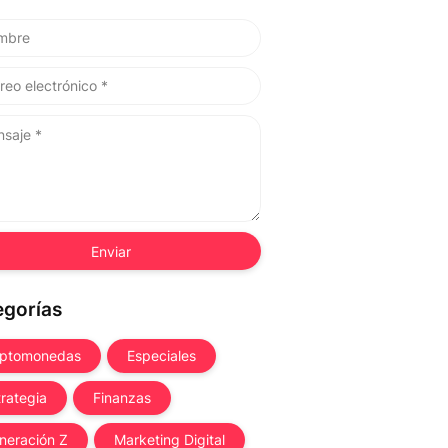
egorías
iptomonedas
Especiales
trategia
Finanzas
neración Z
Marketing Digital