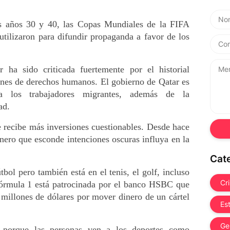
s años 30 y 40, las Copas Mundiales de la FIFA 
utilizaron para difundir propaganda a favor de los 
ha sido criticada fuertemente por el historial 
ones de derechos humanos. El gobierno de Qatar es 
 los trabajadores migrantes, además de la 
ad.
e recibe más inversiones cuestionables. Desde hace 
ero que esconde intenciones oscuras influya en la 
Cat
ol pero también está en el tenis, el golf, incluso 
Cr
Fórmula 1 está patrocinada por el banco HSBC que 
millones de dólares por mover dinero de un cártel 
Es
Ge
o porque las personas ven a los deportes como 