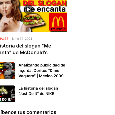
IALES
-
junio 14, 2021
istoria del slogan "Me
anta" de McDonald's
Analizando publicidad de
m¡erda: Doritos "Dime
Vaquero" | México 2009
La historia del slogan
"Just Do It" de NIKE
ríbenos tus comentarios