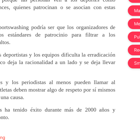
onces, quienes patrocinan o se asocian con estas 
Ma
Me
portswashing podría ser que los organizadores de 
s estándares de patrocinio para filtrar a los 
Pub
ltos.  
Re
 deportistas y los equipos dificulta la erradicación 
co deja la racionalidad a un lado y se deja llevar 
Sm
es y los periodistas al menos pueden llamar al 
tletas deben mostrar algo de respeto por sí mismos 
 una causa. 
cas ha tenido éxito durante más de 2000 años y 
onto.
ing