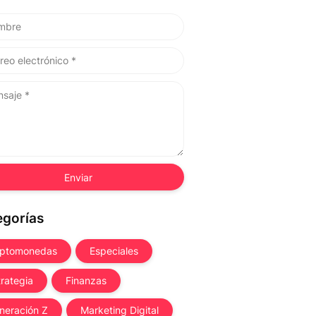
egorías
iptomonedas
Especiales
trategia
Finanzas
neración Z
Marketing Digital