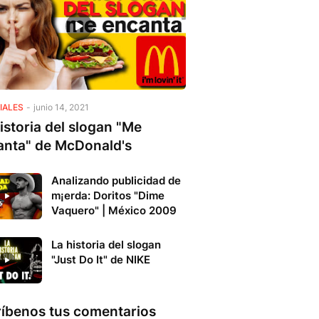
IALES
-
junio 14, 2021
istoria del slogan "Me
anta" de McDonald's
Analizando publicidad de
m¡erda: Doritos "Dime
Vaquero" | México 2009
La historia del slogan
"Just Do It" de NIKE
ríbenos tus comentarios