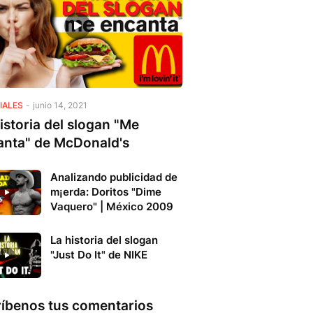
IALES
-
junio 14, 2021
istoria del slogan "Me
anta" de McDonald's
Analizando publicidad de
m¡erda: Doritos "Dime
Vaquero" | México 2009
La historia del slogan
"Just Do It" de NIKE
ríbenos tus comentarios