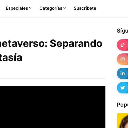
Especiales
Categorías
Suscríbete
Síg
metaverso: Separando
ntasía
Pop