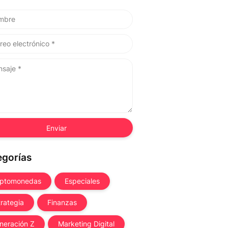
egorías
iptomonedas
Especiales
trategia
Finanzas
neración Z
Marketing Digital