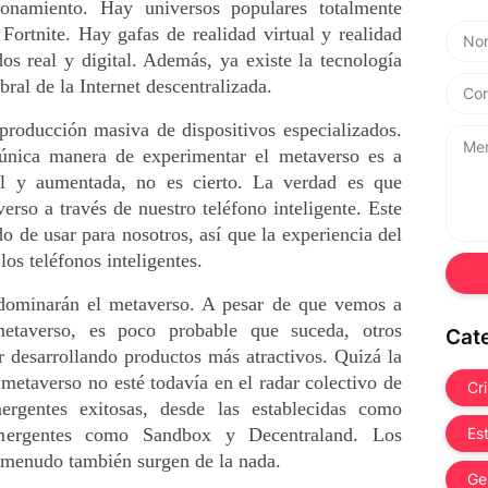
onamiento. Hay universos populares totalmente 
ortnite. Hay gafas de realidad virtual y realidad 
 real y digital. Además, ya existe la tecnología 
ral de la Internet descentralizada.
producción masiva de dispositivos especializados. 
nica manera de experimentar el metaverso es a 
al y aumentada, no es cierto. La verdad es que 
rso a través de nuestro teléfono inteligente. Este 
 de usar para nosotros, así que la experiencia del 
los teléfonos inteligentes.
 dominarán el metaverso. A pesar de que vemos a 
metaverso, es poco probable que suceda, otros 
Cat
 desarrollando productos más atractivos. Quizá la 
etaverso no esté todavía en el radar colectivo de 
Cr
gentes exitosas, desde las establecidas como 
mergentes como Sandbox y Decentraland. Los 
Es
 menudo también surgen de la nada.
Ge