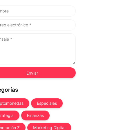
egorías
iptomonedas
Especiales
trategia
Finanzas
neración Z
Marketing Digital