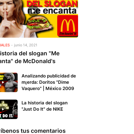
IALES
-
junio 14, 2021
istoria del slogan "Me
anta" de McDonald's
Analizando publicidad de
m¡erda: Doritos "Dime
Vaquero" | México 2009
La historia del slogan
"Just Do It" de NIKE
ríbenos tus comentarios