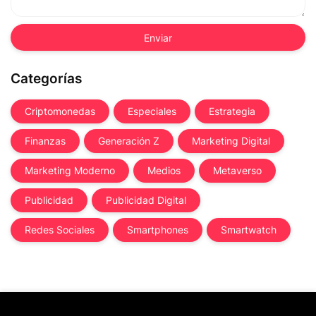
Categorías
Criptomonedas
Especiales
Estrategia
Finanzas
Generación Z
Marketing Digital
Marketing Moderno
Medios
Metaverso
Publicidad
Publicidad Digital
Redes Sociales
Smartphones
Smartwatch